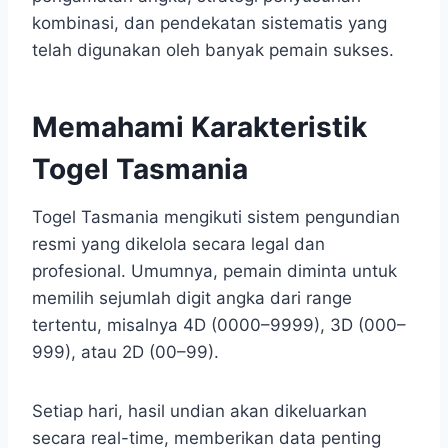
kombinasi, dan pendekatan sistematis yang
telah digunakan oleh banyak pemain sukses.
Memahami Karakteristik
Togel Tasmania
Togel Tasmania mengikuti sistem pengundian
resmi yang dikelola secara legal dan
profesional. Umumnya, pemain diminta untuk
memilih sejumlah digit angka dari range
tertentu, misalnya 4D (0000–9999), 3D (000–
999), atau 2D (00–99).
Setiap hari, hasil undian akan dikeluarkan
secara real-time, memberikan data penting