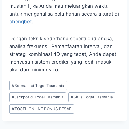
mustahil jika Anda mau meluangkan waktu
untuk menganalisa pola harian secara akurat
di
obengbet
.
Dengan teknik sederhana seperti grid angka,
analisa frekuensi. Pemanfaatan interval, dan
strategi kombinasi 4D yang tepat, Anda dapat
menyusun sistem prediksi yang lebih masuk
akal dan minim risiko.
Post
#
Bermain di Togel Tasmania
Tags:
#
Jackpot di Togel Tasmania
#
Situs Togel Tasmania
#
TOGEL ONLINE BONUS BESAR