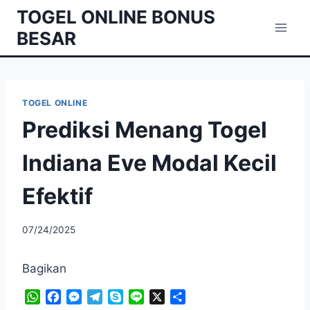
Skip
TOGEL ONLINE BONUS
to
BESAR
content
TOGEL ONLINE
Prediksi Menang Togel
Indiana Eve Modal Kecil
Efektif
07/24/2025
Bagikan
W
F
M
T
S
L
X
S