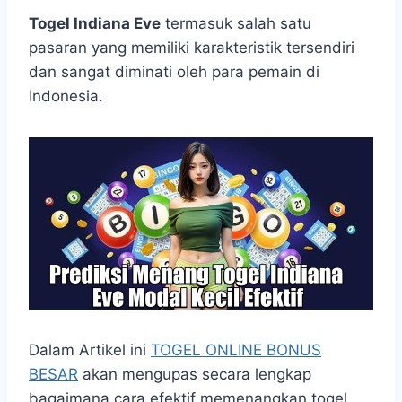
h
a
e
e
k
i
h
a
c
s
l
y
n
a
Togel Indiana Eve
termasuk salah satu
t
e
s
e
p
e
r
pasaran yang memiliki karakteristik tersendiri
s
b
e
g
e
e
dan sangat diminati oleh para pemain di
A
o
n
r
Indonesia.
p
o
g
a
p
k
e
m
r
Dalam Artikel ini
TOGEL ONLINE BONUS
BESAR
akan mengupas secara lengkap
bagaimana cara efektif memenangkan togel