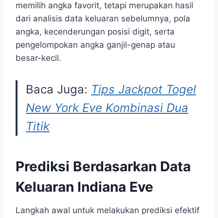
memilih angka favorit, tetapi merupakan hasil
dari analisis data keluaran sebelumnya, pola
angka, kecenderungan posisi digit, serta
pengelompokan angka ganjil-genap atau
besar-kecil.
Baca Juga:
Tips Jackpot Togel
New York Eve Kombinasi Dua
Titik
Prediksi Berdasarkan Data
Keluaran Indiana Eve
Langkah awal untuk melakukan prediksi efektif