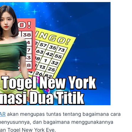
AR
akan mengupas tuntas tentang bagaimana cara
na menyusunnya, dan bagaimana menggunakannya
ran Togel New York Eve.