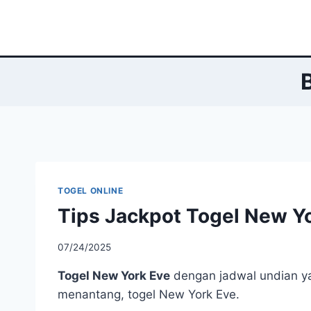
Skip
to
content
TOGEL ONLINE
Tips Jackpot Togel New Yo
07/24/2025
Togel New York Eve
dengan jadwal undian ya
menantang, togel New York Eve.