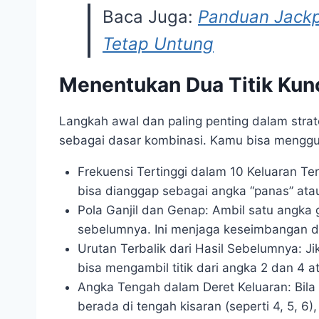
Baca Juga:
Panduan Jackpo
Tetap Untung
Menentukan Dua Titik Kunc
Langkah awal dan paling penting dalam stra
sebagai dasar kombinasi. Kamu bisa menggu
Frekuensi Tertinggi dalam 10 Keluaran Ter
bisa dianggap sebagai angka “panas” atau 
Pola Ganjil dan Genap: Ambil satu angka g
sebelumnya. Ini menjaga keseimbangan d
Urutan Terbalik dari Hasil Sebelumnya: J
bisa mengambil titik dari angka 2 dan 4 
Angka Tengah dalam Deret Keluaran: Bil
berada di tengah kisaran (seperti 4, 5, 6),