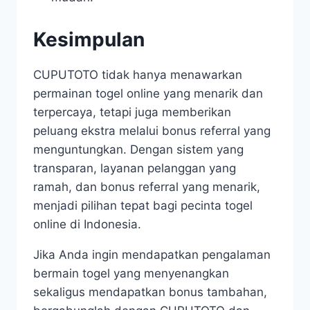
Kesimpulan
CUPUTOTO tidak hanya menawarkan
permainan togel online yang menarik dan
terpercaya, tetapi juga memberikan
peluang ekstra melalui bonus referral yang
menguntungkan. Dengan sistem yang
transparan, layanan pelanggan yang
ramah, dan bonus referral yang menarik,
menjadi pilihan tepat bagi pecinta togel
online di Indonesia.
Jika Anda ingin mendapatkan pengalaman
bermain togel yang menyenangkan
sekaligus mendapatkan bonus tambahan,