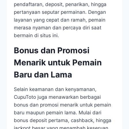
pendaftaran, deposit, penarikan, hingga
pertanyaan seputar permainan. Dengan
layanan yang cepat dan ramah, pemain
merasa nyaman dan percaya diri saat
bermain di situs ini.
Bonus dan Promosi
Menarik untuk Pemain
Baru dan Lama
Selain keamanan dan kenyamanan,
CupuToto juga menawarkan berbagai
bonus dan promosi menarik untuk pemain
baru maupun pemain lama. Mulai dari
bonus deposit pertama, cashback, hingga
jackpot besar yang menambah keseruan