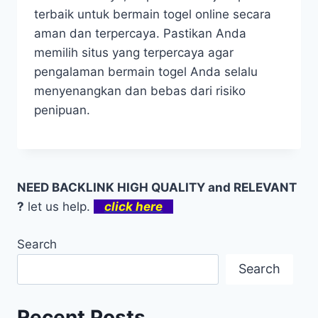
terbaik untuk bermain togel online secara
aman dan terpercaya. Pastikan Anda
memilih situs yang terpercaya agar
pengalaman bermain togel Anda selalu
menyenangkan dan bebas dari risiko
penipuan.
NEED BACKLINK HIGH QUALITY and RELEVANT
?
let us help.
click here
Search
Search
Recent Posts