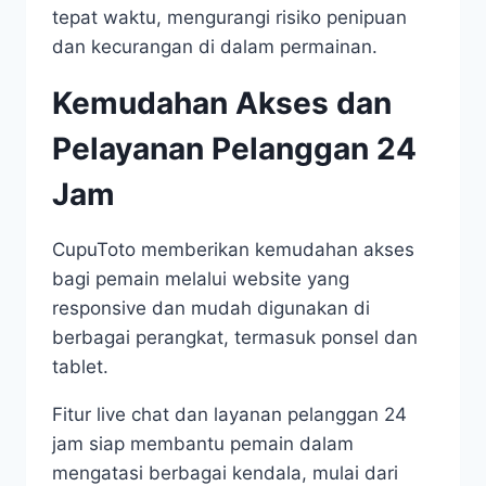
tepat waktu, mengurangi risiko penipuan
dan kecurangan di dalam permainan.
Kemudahan Akses dan
Pelayanan Pelanggan 24
Jam
CupuToto memberikan kemudahan akses
bagi pemain melalui website yang
responsive dan mudah digunakan di
berbagai perangkat, termasuk ponsel dan
tablet.
Fitur live chat dan layanan pelanggan 24
jam siap membantu pemain dalam
mengatasi berbagai kendala, mulai dari