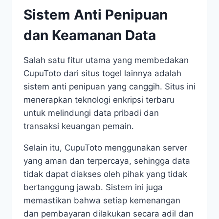
Sistem Anti Penipuan
dan Keamanan Data
Salah satu fitur utama yang membedakan
CupuToto dari situs togel lainnya adalah
sistem anti penipuan yang canggih. Situs ini
menerapkan teknologi enkripsi terbaru
untuk melindungi data pribadi dan
transaksi keuangan pemain.
Selain itu, CupuToto menggunakan server
yang aman dan terpercaya, sehingga data
tidak dapat diakses oleh pihak yang tidak
bertanggung jawab. Sistem ini juga
memastikan bahwa setiap kemenangan
dan pembayaran dilakukan secara adil dan