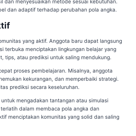
l dan menyesuaikan metode sesuai kebutuhan.
ibel dan adaptif terhadap perubahan pola angka.
tif
munitas yang aktif. Anggota baru dapat langsung
si terbuka menciptakan lingkungan belajar yang
t, tips, atau prediksi untuk saling mendukung.
pat proses pembelajaran. Misalnya, anggota
enemukan kekurangan, dan memperbaiki strategi.
itas prediksi secara keseluruhan.
 untuk mengadakan tantangan atau simulasi
ih terlatih dalam membaca pola angka dan
tif menciptakan komunitas yang solid dan saling