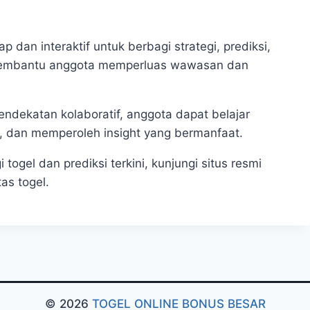
dan interaktif untuk berbagi strategi, prediksi,
 membantu anggota memperluas wawasan dan
 pendekatan kolaboratif, anggota dapat belajar
at, dan memperoleh insight yang bermanfaat.
 togel dan prediksi terkini, kunjungi situs resmi
as togel.
© 2026
TOGEL ONLINE BONUS BESAR