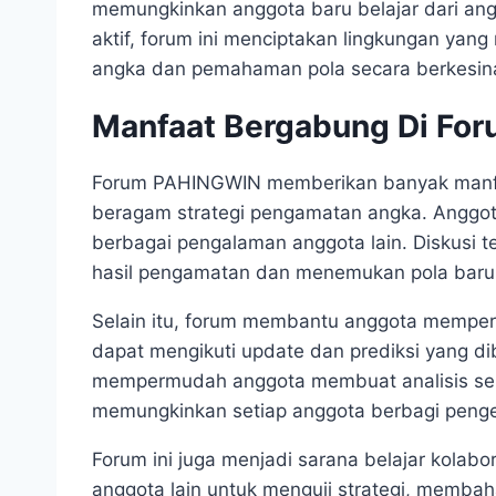
memungkinkan anggota baru belajar dari an
aktif, forum ini menciptakan lingkungan y
angka dan pemahaman pola secara berkesi
Manfaat Bergabung Di Fo
Forum PAHINGWIN memberikan banyak manfaa
beragam strategi pengamatan angka. Anggot
berbagai pengalaman anggota lain. Diskus
hasil pengamatan dan menemukan pola baru y
Selain itu, forum membantu anggota memperl
dapat mengikuti update dan prediksi yang dib
mempermudah anggota membuat analisis send
memungkinkan setiap anggota berbagi peng
Forum ini juga menjadi sarana belajar kolabo
anggota lain untuk menguji strategi, memba