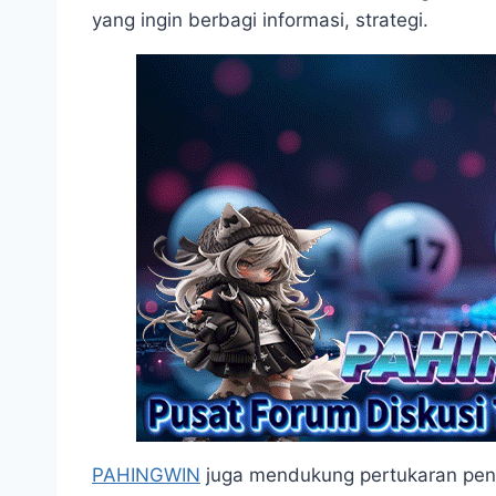
yang ingin berbagi informasi, strategi.
PAHINGWIN
juga mendukung pertukaran peng