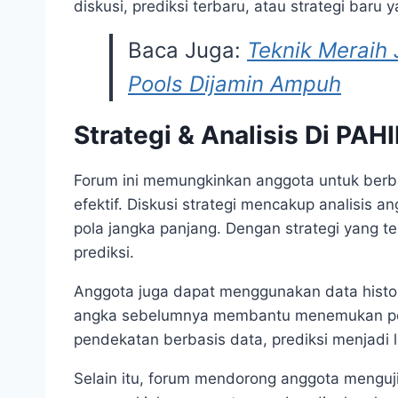
diskusi, prediksi terbaru, atau strategi baru 
Baca Juga:
Teknik Meraih 
Pools Dijamin Ampuh
Strategi & Analisis Di PA
Forum ini memungkinkan anggota untuk berba
efektif. Diskusi strategi mencakup analisis a
pola jangka panjang. Dengan strategi yang t
prediksi.
Anggota juga dapat menggunakan data histor
angka sebelumnya membantu menemukan pol
pendekatan berbasis data, prediksi menjadi l
Selain itu, forum mendorong anggota menguji s