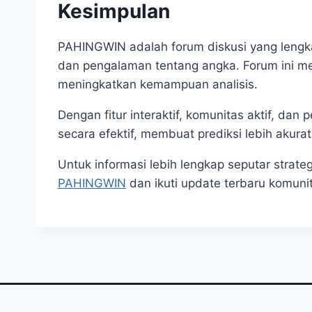
Kesimpulan
PAHINGWIN adalah forum diskusi yang lengkap 
dan pengalaman tentang angka. Forum ini
meningkatkan kemampuan analisis.
Dengan fitur interaktif, komunitas aktif, dan
secara efektif, membuat prediksi lebih akur
Untuk informasi lebih lengkap seputar strategi
PAHINGWIN
dan ikuti update terbaru komunit