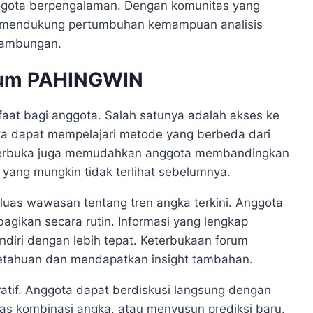
ggota berpengalaman. Dengan komunitas yang
ang mendukung pertumbuhan kemampuan analisis
nambungan.
rum PAHINGWIN
t bagi anggota. Salah satunya adalah akses ke
a dapat mempelajari metode yang berbeda dari
i terbuka juga memudahkan anggota membandingkan
ang mungkin tidak terlihat sebelumnya.
uas wawasan tentang tren angka terkini. Anggota
agikan secara rutin. Informasi yang lengkap
iri dengan lebih tepat. Keterbukaan forum
etahuan dan mendapatkan insight tambahan.
ratif. Anggota dapat berdiskusi langsung dengan
has kombinasi angka, atau menyusun prediksi baru.