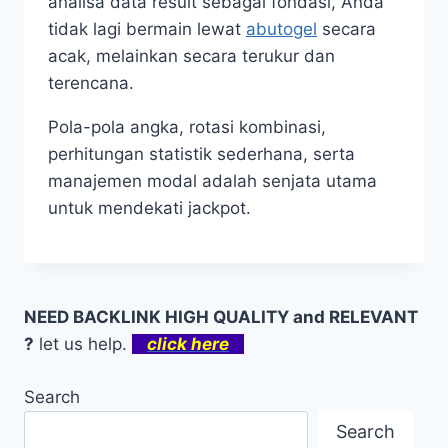
analisa data result sebagai fondasi, Anda
tidak lagi bermain lewat
abutogel
secara
acak, melainkan secara terukur dan
terencana.
Pola-pola angka, rotasi kombinasi,
perhitungan statistik sederhana, serta
manajemen modal adalah senjata utama
untuk mendekati jackpot.
NEED BACKLINK HIGH QUALITY and RELEVANT
?
let us help.
click here
Search
Search