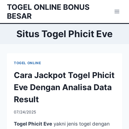
Skip
TOGEL ONLINE BONUS
to
BESAR
content
Situs Togel Phicit Eve
TOGEL ONLINE
Cara Jackpot Togel Phicit
Eve Dengan Analisa Data
Result
07/24/2025
Togel Phicit Eve
yakni jenis togel dengan