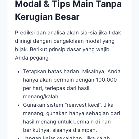
Modal & Tips Main Tanpa
Kerugian Besar
Prediksi dan analisa akan sia-sia jika tidak
diiringi dengan pengelolaan modal yang
bijak. Berikut prinsip dasar yang wajib
Anda pegang:
Tetapkan batas harian. Misalnya, Anda
hanya akan bermain dengan 100.000
per hari, terlepas dari hasil
menang/kalah.
Gunakan sistem “reinvest kecil”. Jika
menang, gunakan hanya sebagian dari
hasil menang untuk bermain di hari
berikutnya, sisanya disimpan.
Jangan kejar kekalahan. Jika kalah,