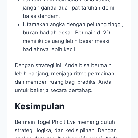
jangan ganda dua lipat taruhan demi
balas dendam.
Utamakan angka dengan peluang tinggi,
bukan hadiah besar. Bermain di 2D
memiliki peluang lebih besar meski
hadiahnya lebih kecil.
Dengan strategi ini, Anda bisa bermain
lebih panjang, menjaga ritme permainan,
dan memberi ruang bagi prediksi Anda
untuk bekerja secara bertahap.
Kesimpulan
Bermain Togel Phicit Eve memang butuh
strategi, logika, dan kedisiplinan. Dengan