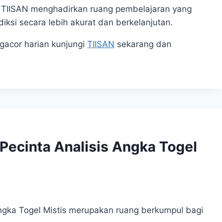
si, TIISAN menghadirkan ruang pembelajaran yang
i secara lebih akurat dan berkelanjutan.
 gacor harian kunjungi
TIISAN
sekarang dan
Pecinta Analisis Angka Togel
ngka Togel Mistis merupakan ruang berkumpul bagi