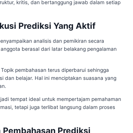
ruktur, kritis, dan bertanggung jawab dalam setiap
usi Prediksi Yang Aktif
enyampaikan analisis dan pemikiran secara
 anggota berasal dari latar belakang pengalaman
N. Topik pembahasan terus diperbarui sehingga
si dan belajar. Hal ini menciptakan suasana yang
an.
enjadi tempat ideal untuk mempertajam pemahaman
masi, tetapi juga terlibat langsung dalam proses
m Pembahasan Prediksi