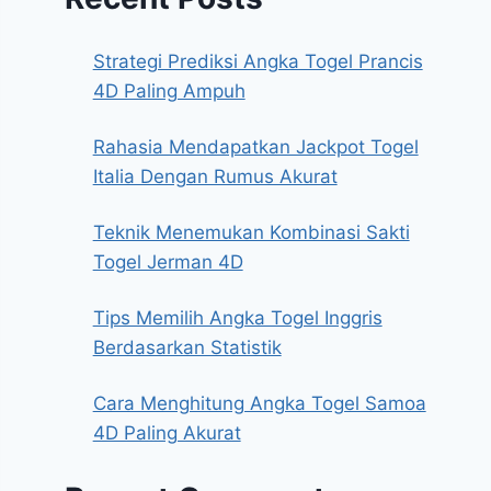
Strategi Prediksi Angka Togel Prancis
4D Paling Ampuh
Rahasia Mendapatkan Jackpot Togel
Italia Dengan Rumus Akurat
Teknik Menemukan Kombinasi Sakti
Togel Jerman 4D
Tips Memilih Angka Togel Inggris
Berdasarkan Statistik
Cara Menghitung Angka Togel Samoa
4D Paling Akurat