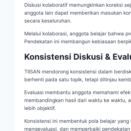
Diskusi kolaboratif memungkinkan koreksi sej
anggota lain dapat memberikan masukan kons
secara keseluruhan.
Melalui kolaborasi, anggota belajar bahwa pr
Pendekatan ini membangun kebiasaan berpiki
Konsistensi Diskusi & Eval
TIISAN mendorong konsistensi dalam berdisk
berhenti pada satu topik, tetapi ditinjau ke
Evaluasi membantu anggota memahami efekt
membandingkan hasil dari waktu ke waktu, a
lebih objektif.
Konsistensi ini membentuk pola belajar yang
mengevaluasi, dan memperbaiki pendekatan p