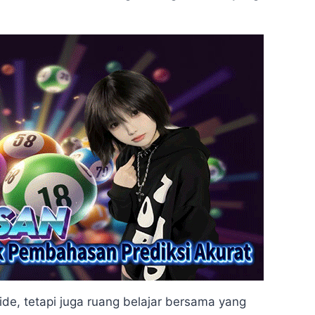
de, tetapi juga ruang belajar bersama yang