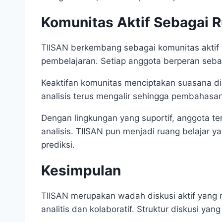
Komunitas Aktif Sebagai 
TIISAN berkembang sebagai komunitas aktif 
pembelajaran. Setiap anggota berperan sebag
Keaktifan komunitas menciptakan suasana di
analisis terus mengalir sehingga pembahasan
Dengan lingkungan yang suportif, anggota
analisis. TIISAN pun menjadi ruang belajar y
prediksi.
Kesimpulan
TIISAN merupakan wadah diskusi aktif yang 
analitis dan kolaboratif. Struktur diskusi y