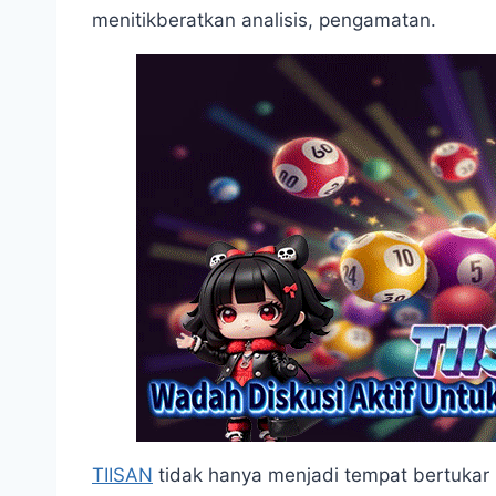
menitikberatkan analisis, pengamatan.
TIISAN
tidak hanya menjadi tempat bertukar i