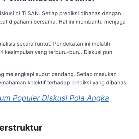
iskusi di TIISAN. Setiap prediksi dibahas dengan
dapat dipahami bersama. Hal ini membantu menjaga
lisis secara runtut. Pendekatan ini melatih
ri kesimpulan yang terburu-buru. Diskusi pun
ling melengkapi sudut pandang. Setiap masukan
mahaman kolektif terhadap prediksi yang dibahas.
um Populer Diskusi Pola Angka
erstruktur