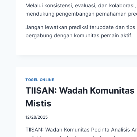
Melalui konsistensi, evaluasi, dan kolabora
mendukung pengembangan pemahaman prediks
Jangan lewatkan prediksi terupdate dan tips
bergabung dengan komunitas pemain aktif.
TOGEL ONLINE
TIISAN: Wadah Komunitas 
Mistis
12/28/2025
TIISAN: Wadah Komunitas Pecinta Analisis A