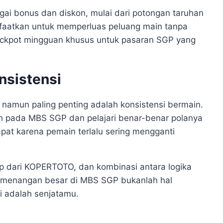
 bonus dan diskon, mulai dari potongan taruhan
faatkan untuk memperluas peluang main tanpa
jackpot mingguan khusus untuk pasaran SGP yang
nsistensi
an namun paling penting adalah konsistensi bermain.
h pada MBS SGP dan pelajari benar-benar polanya
idapat karena pemain terlalu sering mengganti
ap dari KOPERTOTO, dan kombinasi antara logika
kemenangan besar di MBS SGP bukanlah hal
si adalah senjatamu.