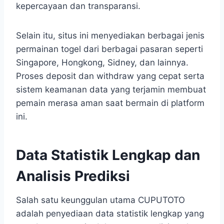
kepercayaan dan transparansi.
Selain itu, situs ini menyediakan berbagai jenis
permainan togel dari berbagai pasaran seperti
Singapore, Hongkong, Sidney, dan lainnya.
Proses deposit dan withdraw yang cepat serta
sistem keamanan data yang terjamin membuat
pemain merasa aman saat bermain di platform
ini.
Data Statistik Lengkap dan
Analisis Prediksi
Salah satu keunggulan utama CUPUTOTO
adalah penyediaan data statistik lengkap yang