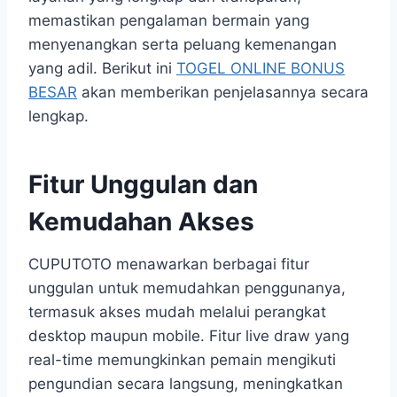
memastikan pengalaman bermain yang
menyenangkan serta peluang kemenangan
yang adil. Berikut ini
TOGEL ONLINE BONUS
BESAR
akan memberikan penjelasannya secara
lengkap.
Fitur Unggulan dan
Kemudahan Akses
CUPUTOTO menawarkan berbagai fitur
unggulan untuk memudahkan penggunanya,
termasuk akses mudah melalui perangkat
desktop maupun mobile. Fitur live draw yang
real-time memungkinkan pemain mengikuti
pengundian secara langsung, meningkatkan