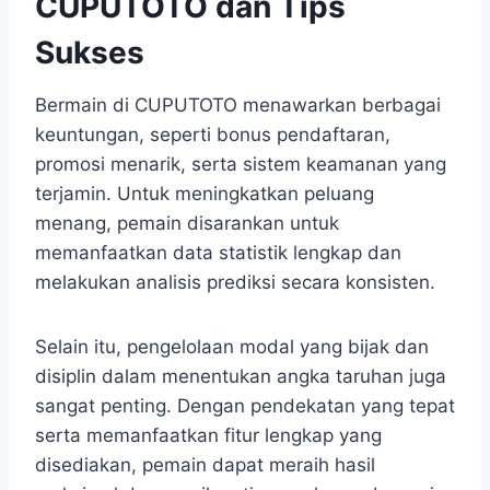
CUPUTOTO dan Tips
Sukses
Bermain di CUPUTOTO menawarkan berbagai
keuntungan, seperti bonus pendaftaran,
promosi menarik, serta sistem keamanan yang
terjamin. Untuk meningkatkan peluang
menang, pemain disarankan untuk
memanfaatkan data statistik lengkap dan
melakukan analisis prediksi secara konsisten.
Selain itu, pengelolaan modal yang bijak dan
disiplin dalam menentukan angka taruhan juga
sangat penting. Dengan pendekatan yang tepat
serta memanfaatkan fitur lengkap yang
disediakan, pemain dapat meraih hasil